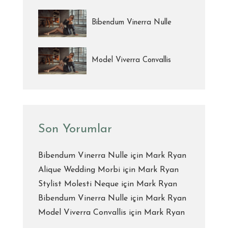
Bibendum Vinerra Nulle
Model Viverra Convallis
Son Yorumlar
Bibendum Vinerra Nulle
için
Mark Ryan
Alique Wedding Morbi
için
Mark Ryan
Stylist Molesti Neque
için
Mark Ryan
Bibendum Vinerra Nulle
için
Mark Ryan
Model Viverra Convallis
için
Mark Ryan